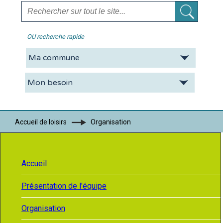
OU recherche rapide
La CDC
Vie pratique
Economie
Tourisme
Accueil de loisirs
Organisation
Contacts
Accueil
Présentation de l'équipe
Organisation