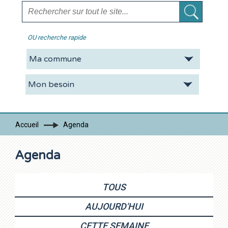
OU recherche rapide
La CDC
Vie pratique
Economie
Tourisme
Accueil
Agenda
Contacts
Agenda
TOUS
AUJOURD'HUI
CETTE SEMAINE