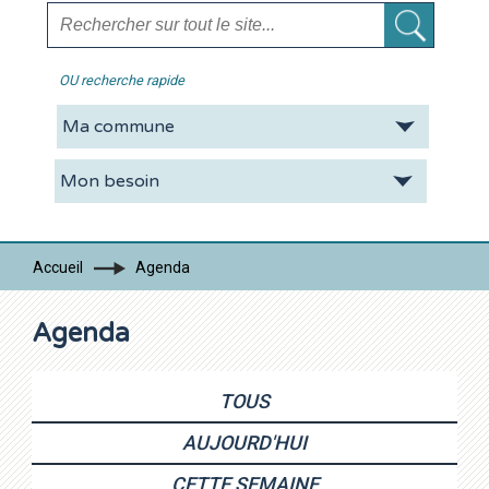
OU recherche rapide
La CDC
Vie pratique
Economie
Tourisme
Accueil
Agenda
Contacts
Agenda
TOUS
AUJOURD'HUI
CETTE SEMAINE