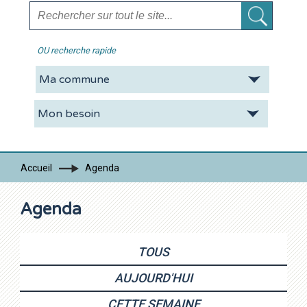
OU recherche rapide
La CDC
Vie pratique
Economie
Tourisme
Accueil
Agenda
Contacts
Agenda
TOUS
AUJOURD'HUI
CETTE SEMAINE