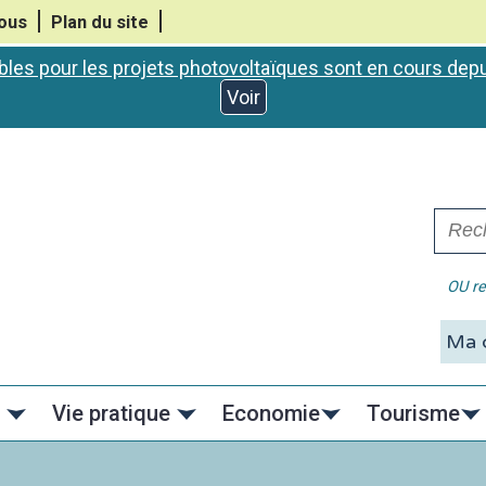
ous
Plan du site
bles pour les projets photovoltaïques sont en cours de
Voir
OU re
C
Vie pratique
Economie
Tourisme