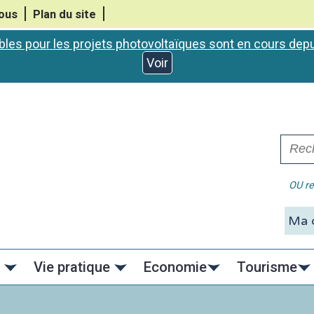
ous
Plan du site
bles pour les projets photovoltaïques sont en cours de
Voir
OU re
C
Vie pratique
Economie
Tourisme