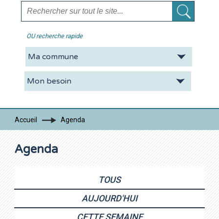
OU recherche rapide
La CDC
Vie pratique
Economie
Tourisme
Accueil
Agenda
Contacts
Agenda
TOUS
AUJOURD'HUI
CETTE SEMAINE