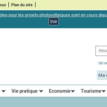
ous
Plan du site
bles pour les projets photovoltaïques sont en cours de
Voir
OU re
C
Vie pratique
Economie
Tourisme