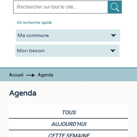
OU recherche rapide
La CDC
Vie pratique
Economie
Tourisme
Accueil
Agenda
Contacts
Agenda
TOUS
AUJOURD'HUI
CETTE SEMAINE