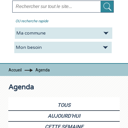
OU recherche rapide
La CDC
Vie pratique
Economie
Tourisme
Accueil
Agenda
Contacts
Agenda
TOUS
AUJOURD'HUI
CETTE SEMAINE