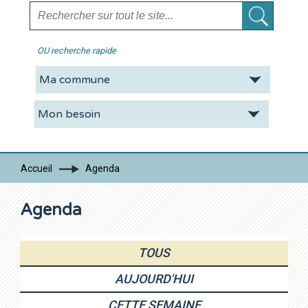
OU recherche rapide
La CDC
Vie pratique
Economie
Tourisme
Accueil
Agenda
Contacts
Agenda
TOUS
AUJOURD'HUI
CETTE SEMAINE