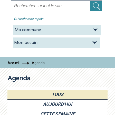
OU recherche rapide
La CDC
Vie pratique
Economie
Tourisme
Accueil
Agenda
Contacts
Agenda
TOUS
AUJOURD'HUI
CETTE SEMAINE