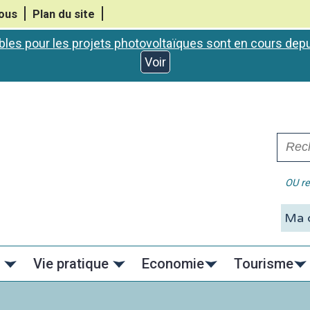
ous
Plan du site
bles pour les projets photovoltaïques sont en cours de
Voir
OU re
C
Vie pratique
Economie
Tourisme