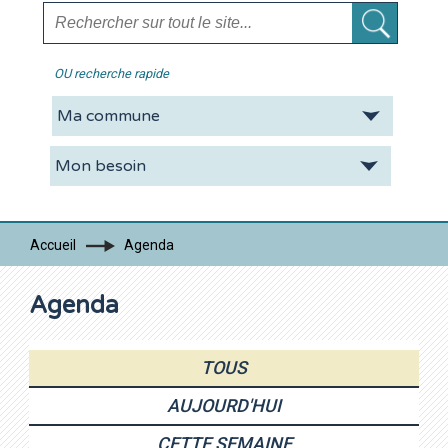
OU recherche rapide
La CDC
Vie pratique
Economie
Tourisme
Accueil
Agenda
Contacts
Agenda
TOUS
AUJOURD'HUI
CETTE SEMAINE