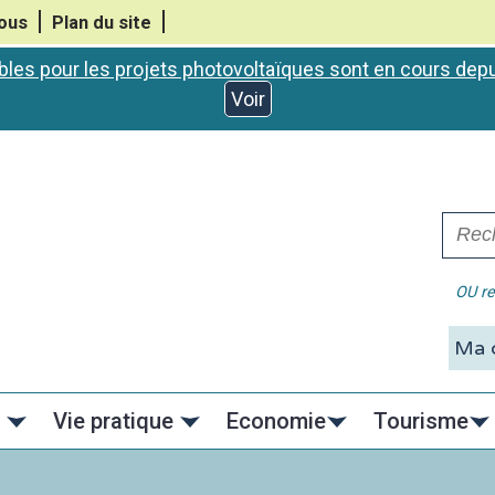
ous
Plan du site
bles pour les projets photovoltaïques sont en cours de
Voir
OU re
C
Vie pratique
Economie
Tourisme