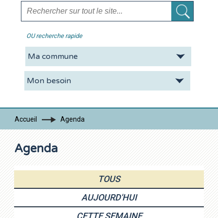
OU recherche rapide
La CDC
Vie pratique
Economie
Tourisme
Accueil
Agenda
Contacts
Agenda
TOUS
AUJOURD'HUI
CETTE SEMAINE