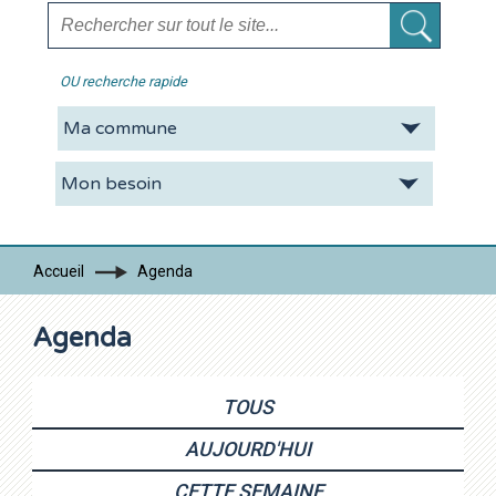
OU recherche rapide
La CDC
Vie pratique
Economie
Tourisme
Accueil
Agenda
Contacts
Agenda
TOUS
AUJOURD'HUI
CETTE SEMAINE