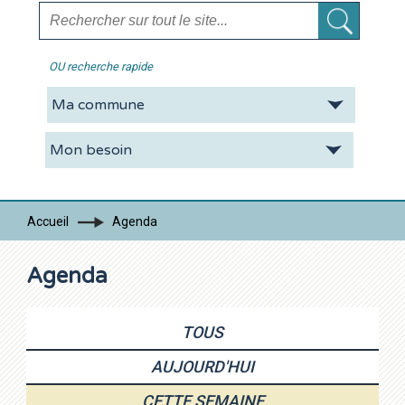
OU recherche rapide
La CDC
Vie pratique
Economie
Tourisme
Accueil
Agenda
Contacts
Agenda
TOUS
AUJOURD'HUI
CETTE SEMAINE