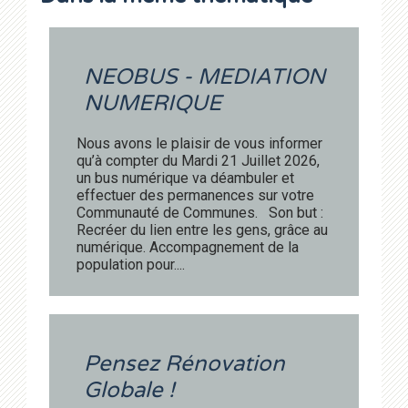
NEOBUS - MEDIATION
NUMERIQUE
Nous avons le plaisir de vous informer
qu’à compter du Mardi 21 Juillet 2026,
un bus numérique va déambuler et
effectuer des permanences sur votre
Communauté de Communes. Son but :
Recréer du lien entre les gens, grâce au
numérique. Accompagnement de la
population pour....
Pensez Rénovation
Globale !