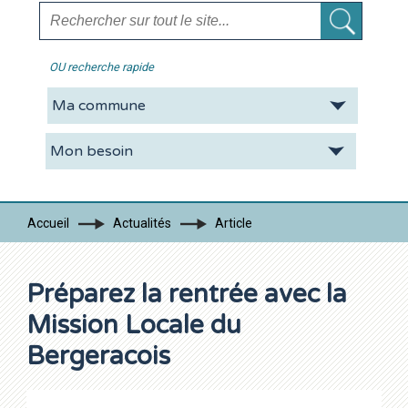
OU recherche rapide
La CDC
Vie pratique
Economie
Tourisme
Accueil
Actualités
Article
Contacts
Préparez la rentrée avec la
Mission Locale du
Bergeracois