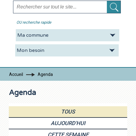
OU recherche rapide
La CDC
Vie pratique
Economie
Tourisme
Accueil
Agenda
Contacts
Agenda
TOUS
AUJOURD'HUI
CETTE SEMAINE