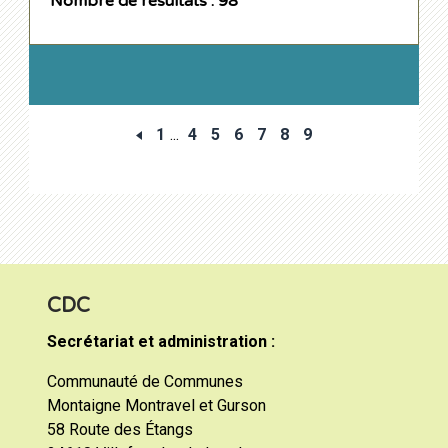
Nombre de résultats : 98
1
...
4
5
6
7
8
9
CDC
Secrétariat et administration :
Communauté de Communes
Montaigne Montravel et Gurson
58 Route des Étangs