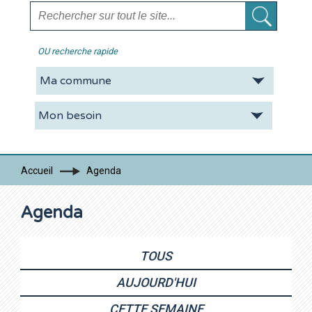
OU recherche rapide
La CDC
Vie pratique
Economie
Tourisme
Accueil
Agenda
Contacts
Agenda
TOUS
AUJOURD'HUI
CETTE SEMAINE