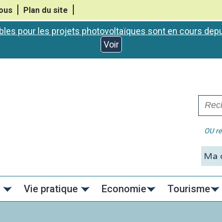
ous
Plan du site
bles pour les projets photovoltaïques sont en cours de
Voir
OU re
C
Vie pratique
Economie
Tourisme