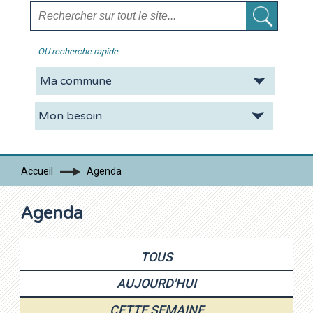
OU recherche rapide
La CDC
Vie pratique
Economie
Tourisme
Accueil
Agenda
Contacts
Agenda
TOUS
AUJOURD'HUI
CETTE SEMAINE