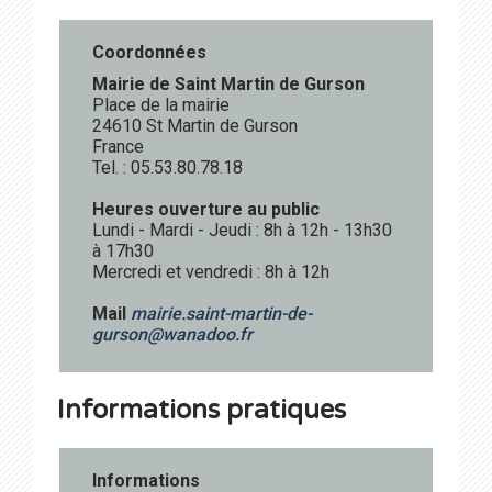
Coordonnées
Mairie de Saint Martin de Gurson
Place de la mairie
24610 St Martin de Gurson
France
Tel. : 05.53.80.78.18
Heures ouverture au public
Lundi - Mardi - Jeudi : 8h à 12h - 13h30
à 17h30
Mercredi et vendredi : 8h à 12h
Mail
mairie.saint-martin-de-
gurson@
wanadoo.fr
Informations pratiques
Informations